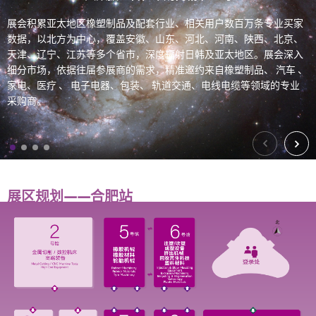
9
9
9
9
9
9
展会积累亚太地区橡塑制品及配套行业、相关用户数百万条专业买家
展会锁定橡塑行业全产业链，为橡塑产业高质化发展注入新动能。将
亚太橡塑展立足北方，辐射全国， 汇通亚太，聚焦橡塑行业最新智能
面对增量时代转向存量时代，橡塑产业及上下游企业竞争愈加激
,
,
,
,
,
,
数据，以北方为中心，覆盖安徽、山东、河北、河南、陕西、北京、
同期举办行业高层次论坛、交流会，吸引不同国家和地区的橡塑领域
装备、热点新材料。通过产品展示、论坛及研讨会，为采购商提供全
烈。在这个充满挑战的市场环境中
2026亚太橡塑展
品牌全面赋能，设
.
.
.
.
.
.
天津、辽宁、江苏等多个省市，深度辐射日韩及亚太地区。展会深入
知名学者、院士专家、企业家齐聚；围绕橡塑在
方位行业尖端智能装备及成套解决方案，实现专业观众与参展商零距
汽车、电子电器、包
立
合肥站
，华丽蜕变、全面升级，服务长三角地区橡塑供应链、产业
细分市场，依据往届参展商的需求，精准邀约来自橡塑制品、 汽车 、
装、医疗、
离对接洽谈合作。
轮胎、密封、胶管胶带、轨道交通等行业的应用加强成果
链，全面辐射上下游，打造长三角地区最具规模和影响力的橡塑行业
家电、医疗 、 电子电器、包装、 轨道交通、电线电缆等领域的专业
交流，为行业转型寻求蜕变契机。
采购盛会。
6.5万平米展出面积，6万+专业买家，汇集全球优质展商，
采购商。
2026.3.12-15亮相合肥滨湖国际会展中心。
展区规划——合肥站
0
1
2
3