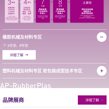
4
5
6
7
8
橡胶机械及材料专区
9
0
0
0
1
6号馆、8号馆
1
1
2
2
详细了解
2
3
3
3
4
4
塑料机械及材料专区 软包装成型技术专区
4
5
5
5
6
6
AP-RubberPlas
6
7
7
7
8
8
品牌展商
详细了解
8
9
9