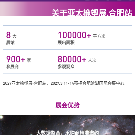
3
4
4
2
4
4
4
4
5
8
7
7
7
7
7
4
5
5
关于亚太橡塑展.合肥站
3
5
5
5
5
6
9
8
8
8
8
8
5
6
6
4
6
6
6
6
7
0
9
9
9
9
9
6
7
7
5
7
7
7
7
+
8
1
0
0
0
0
0
大
平方米
7
8
8
6
8
8
8
8
9
2
1
1
1
1
1
展馆
展出面积
8
9
9
7
9
9
9
9
,
3
2
2
2
2
2
+
+
9
0
0
8
0
0
0
0
.
4
3
3
3
3
3
家
人次
,
1
1
9
1
1
1
1
参展商
参观观众
5
4
4
4
4
4
.
2
2
,
2
2
2
2
6
5
5
5
5
5
2027亚太橡塑展·合肥站，2027.3.11-14亮相合肥滨湖国际会展中心
3
3
.
3
3
3
3
7
6
6
6
6
6
4
4
4
4
4
4
8
7
7
7
7
7
5
5
5
5
5
5
展会优势
9
8
8
8
8
8
6
6
6
6
6
6
,
9
9
9
9
9
7
7
7
7
7
7
.
,
,
,
,
,
8
8
8
8
8
8
.
.
.
.
.
大数据整合，采购商精准邀约