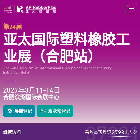
0
1
0
2
第24届
1
0
3
亚太国际塑料橡胶工
2
1
4
3
2
业展（合肥站）
5
4
3
6
5
4
The 24nd Asia Pacific International Plastics and Rubber Industry
7
0
Exhibition·Hefei
6
5
8
1
0
0
0
0
0
7
6
2027年3月11-14日
9
2
1
1
1
1
1
8
7
合肥滨湖国际会展中心
0
3
2
2
2
2
2
9
0
0
8
0
0
0
0
1
4
3
3
3
3
3
展商登记
观众预登记
0
1
1
9
1
1
1
1
2
5
4
4
4
4
4
1
2
2
0
2
2
2
2
37981
3
6
5
5
5
5
5
37981
继续访问
采购商预登记
人次
2
3
3
1
3
3
3
3
4
7
6
6
6
6
6